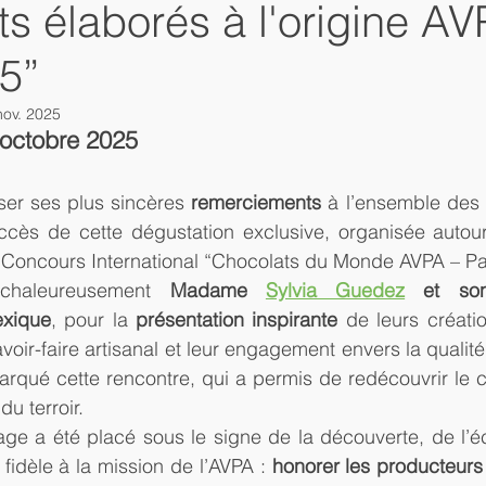
s élaborés à l'origine AV
25”
nov. 2025
 octobre 2025
ser ses plus sincères 
remerciements
 à l’ensemble des p
ccès de cette dégustation exclusive, organisée autou
u Concours International “Chocolats du Monde AVPA – Pa
chaleureusement 
Madame 
Sylvia Guedez
 et so
xique
, pour la 
présentation inspirante
 de leurs créatio
voir-faire artisanal et leur engagement envers la qualité e
rqué cette rencontre, qui a permis de redécouvrir le 
du terroir.
e a été placé sous le signe de la découverte, de l’éc
 fidèle à la mission de l’AVPA : 
honorer les producteurs 