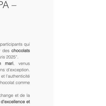
PA –
articipants qui 
r des 
chocolats 
ris 2025”.
n mari
, venus 
ns d’exception. 
t l’authenticité 
chocolat comme 
hange et de la 
d’excellence et 