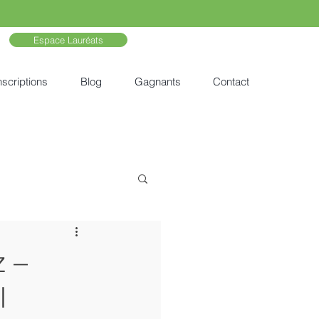
Espace Lauréats
nscriptions
Blog
Gagnants
Contact
z –
l