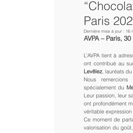
“Chocolat
Paris 20
Dernière mise à jour :
16 
AVPA – Paris, 30
L’AVPA tient à adres
ont contribué au su
Levêlez
, lauréats d
Nous remercions 
spécialement du 
Me
Leur passion, leur sa
ont profondément ma
véritable expression 
Ce moment de partag
valorisation du goût,