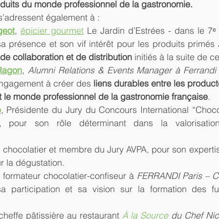
oduits du monde professionnel de la gastronomie.
’adressent également à :
geot
, 
épicier gourmet
 Le Jardin d’Estrées - dans le 7ᵉ
a présence et son vif intérêt pour les produits primés 
 de collaboration et de distribution
 initiés à la suite de c
Ragon
, 
Alumni Relations & Events Manager à Ferrandi 
engagement à créer des 
liens durables entre les product
t le monde professionnel de la gastronomie française
.
e
, Présidente du Jury du Concours International “Choco
”, pour son rôle déterminant dans la valorisation
, chocolatier et membre du Jury AVPA, pour son expertis
r la dégustation.
, formateur chocolatier-confiseur à 
FERRANDI Paris – C
a participation et sa vision sur la formation des fut
 cheffe pâtissière au restaurant 
À la Source 
du Chef Nic