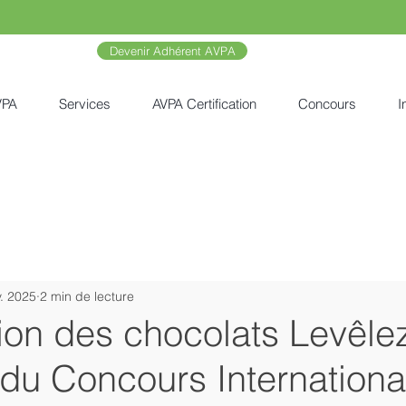
Devenir Adhérent AVPA
VPA
Services
AVPA Certification
Concours
I
v. 2025
2 min de lecture
ion des chocolats Levêle
du Concours Internationa