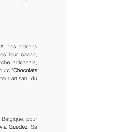
ne
, ces artisans 
es leur cacao, 
che artisanale, 
ours 
“Chocolats 
eur-artisan, du 
 Belgique, pour 
lvia Guedez
. Sa 