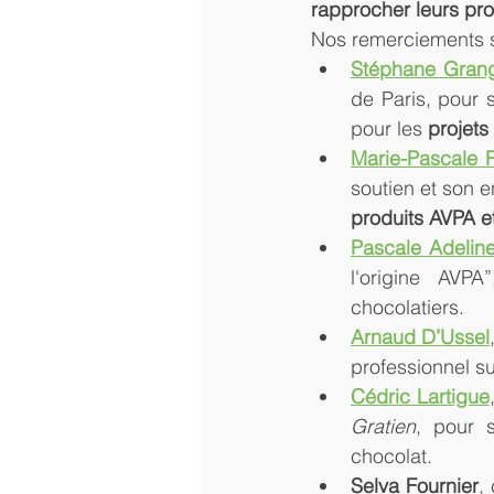
rapprocher leurs pr
Nos remerciements s
Stéphane Gran
de Paris, pour s
pour les 
projets
Marie-Pascale 
soutien et son 
produits AVPA e
Pascale Adelin
l'origine AVPA
chocolatiers.
Arnaud D’Ussel
professionnel su
Cédric Lartigue
Gratien
, pour s
chocolat.
Selva Fournier
,