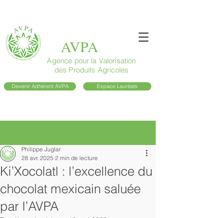
AVPA
Agence pour la Valorisation
des Produits Agricoles
Devenir Adhérent AVPA
Espace Lauréats
Post
Philippe Juglar
28 avr. 2025
2 min de lecture
Ki’Xocolatl : l’excellence du
chocolat mexicain saluée
par l’AVPA