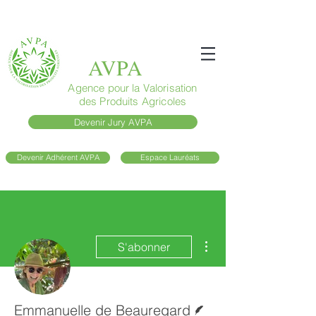
AVPA
Agence pour la Valorisation
des Produits Agricoles
Devenir Jury AVPA
Devenir Adhérent AVPA
Espace Lauréats
Plus d'actions
S'abonner
Écrivain
Emmanuelle de Beauregard