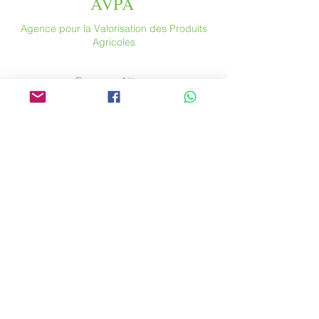
AVPA
Agence pour la Valorisation des Produits
Agricoles
Espace Altura
46 rue Saint Antoine
75004 Paris
​France
Tél. :
+33 (0) 1 44 54 80 32
contact@avpa.fr
www.avpa.fr
Envoyez-nous un message