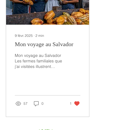
9 févr. 2025
∙
2
min
Mon voyage au Salvador
Mon voyage au Salvador
Les fermes familiales que
j'ai visitées illustrent
parfaitement une
démarche qualitative,
alliant pratiques...
57
0
1