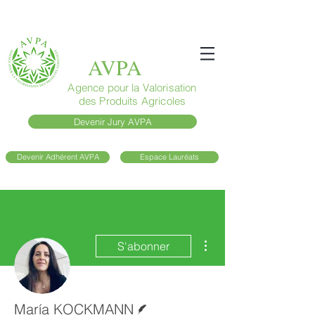
AVPA
Agence pour la Valorisation
des Produits Agricoles
Devenir Jury AVPA
Devenir Adhérent AVPA
Espace Lauréats
Plus d'actions
S'abonner
Écrivain
María KOCKMANN