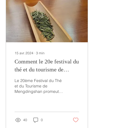
15 avr. 2024
∙
3
min
Comment le 20e festival du
thé et du tourisme de
Mengdingshan peut-il
Le 20ème Festival du Thé
renforcer le lien entre le
et du Tourisme de
Mengdingshan promeut la
thé et le tourisme en Chine
place du thé au sein du
?
tourisme. Depuis le début
de l’année 2023, en...
40
0