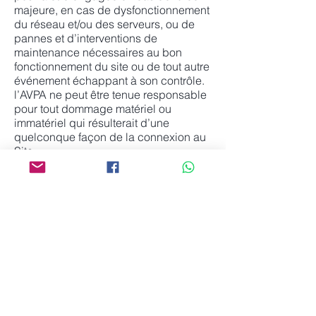
majeure, en cas de dysfonctionnement
du réseau et/ou des serveurs, ou de
pannes et d’interventions de
maintenance nécessaires au bon
fonctionnement du site ou de tout autre
événement échappant à son contrôle.
l’AVPA ne peut être tenue responsable
pour tout dommage matériel ou
immatériel qui résulterait d’une
quelconque façon de la connexion au
Site.
5.2.3. Le contenu du Site peut
comprendre des erreurs ou des
inexactitudes malgré la vigilance dont
l’AVPA fait preuve. l’AVPA s’engage à
les corriger au plus vite mais
l’Utilisateur du Site doit procéder à
toutes les vérifications nécessaires et
est seul responsable de l’utilisation
qu’il fait des informations disponibles.
Article 6 – Modification du contenu du