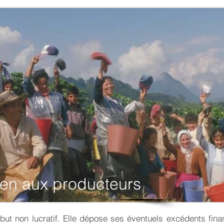
ien aux producteurs
but non lucratif. Elle dépose ses éventuels excédents fin