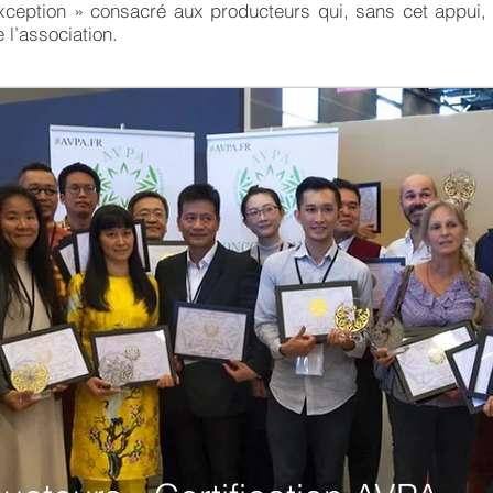
xception » consacré aux producteurs qui, sans cet appui,
 l’association.