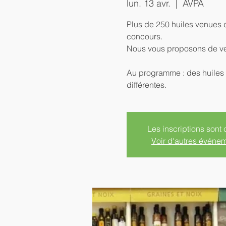
lun. 13 avr.
  |  
AVPA
Plus de 250 huiles venues 
concours.
Nous vous proposons de veni
Au programme : des huiles d
différentes.
Les inscriptions sont 
Voir d'autres événe