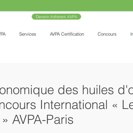
Devenir Adhérent AVPA
VPA
Services
AVPA Certification
Concours
I
onomique des huiles d'ol
ours International « Le
» AVPA-Paris