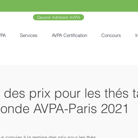
Devenir Adhérent AVPA
VPA
Services
AVPA Certification
Concours
I
des prix pour les thés t
onde AVPA-Paris 2021
us convier à la remise des prix pour les thés