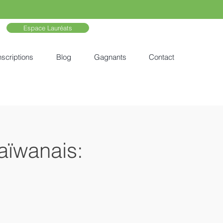
Espace Lauréats
nscriptions
Blog
Gagnants
Contact
aïwanais: