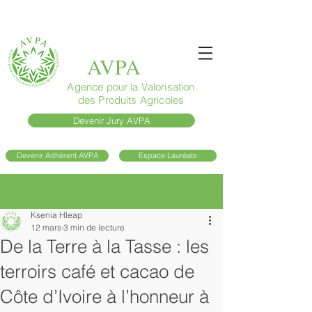
AVPA
Agence pour la Valorisation
des Produits Agricoles
Devenir Jury AVPA
Devenir Adhérent AVPA
Espace Lauréats
Post
Ksenia Hleap
12 mars
3 min de lecture
De la Terre à la Tasse : les
terroirs café et cacao de
Côte d’Ivoire à l’honneur à