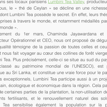
dans ses locaux parisiens 
Lumbini Tea Valley
, producteur
us, le « thé de Ceylan » se décline en une richesse 
 dont Lumbini Tea possède le secret. En effet, leurs thés
rises à travers le monde, et notamment médaillés par 
 monde ».
ement du 1er mars, Chaminda Jayawardana et Ha
cteur Opérationnel et CEO, nous ont proposé de dégust
qualité témoigne de la passion de toutes celles et ceux 
t nous fait voyager au cœur des collines de forêt vierge
i Tea. Plus précisément, celle-ci se situe au sud du pa
(classé au patrimoine mondial de l’UNESCO), est p
que au Sri Lanka, et constitue une vraie force pour le pay
s exceptionnels, Lumbini Tea participe aussi à un proj
in, écologique et économique dans la région. Cela p
de certaines parties de la plantation, la non-utilisation d
ts fertilisants, et le renouvellement naturel des sols
 Tea sensibilise également la population sur la pr