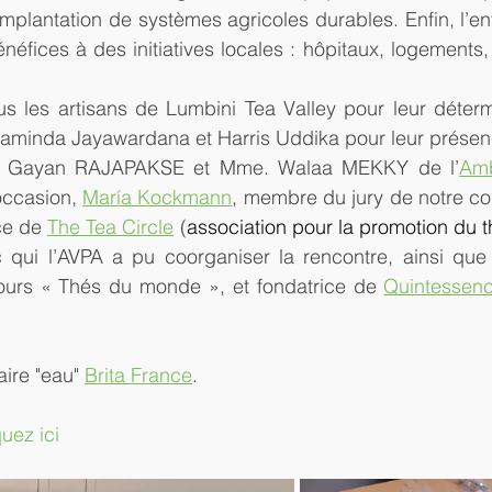
implantation de systèmes agricoles durables. Enfin, l’en
néfices à des initiatives locales : hôpitaux, logement
s les artisans de Lumbini Tea Valley pour leur détermi
haminda Jayawardana et Harris Uddika pour leur présenc
M. Gayan RAJAPAKSE et Mme. Walaa MEKKY de l’
Amb
occasion, 
María Kockmann
, membre du jury de notre co
ce de 
The Tea Circle
 (
association pour la promotion du th
 qui l’AVPA a pu coorganiser la rencontre, ainsi que
urs « Thés du monde », et fondatrice de 
Quintessen
ire "eau" 
Brita France
.
quez ici