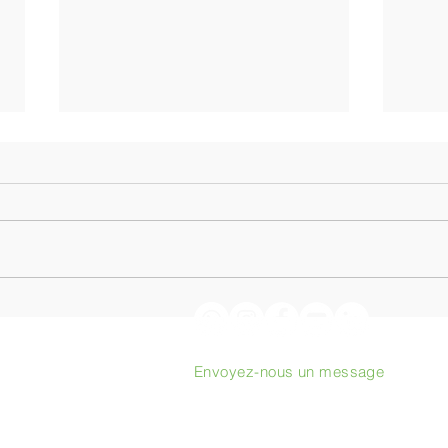
Torréfaction de café à
De S
l’origine : Podcast avec
l’AVP
Philippe Juglar
d’un 
Envoyez-nous un message