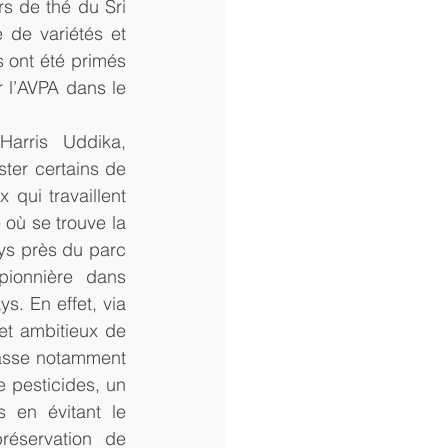
s de thé du Sri 
de variétés et 
 ont été primés 
l’AVPA dans le 
rris Uddika, 
er certains de 
qui travaillent 
 où se trouve la 
ys près du parc 
ionnière dans 
s. En effet, via 
et ambitieux de 
asse notamment 
e pesticides, un 
 en évitant le 
éservation de 