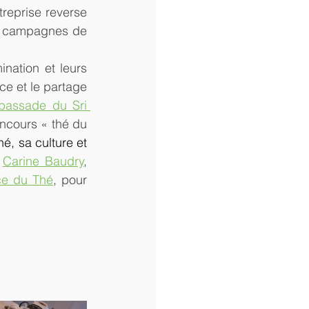
treprise reverse 
s, campagnes de 
nation et leurs 
e et le partage 
assade du Sri 
ncours « thé du 
é, sa culture et 
 
Carine Baudry
, 
ce du Thé
, pour 