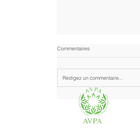
Commentaires
Rédigez un commentaire...
Là où l'épicerie de qualité se
retrouve dans ce qu'elle fait
de mieux
AVPA